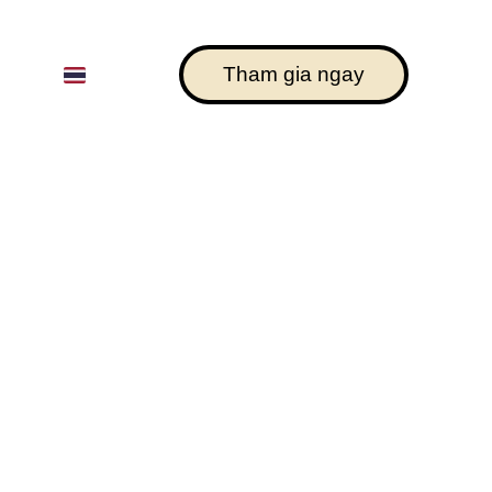
Tham gia ngay
uẩn tại QT99
dai cùng phong cách chiến đấu đặc trưng.
 thành biểu tượng trong các trận chọi gà.