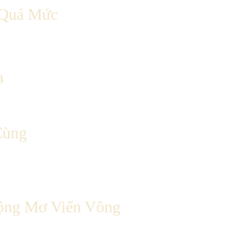
 Quá Mức
c, mật khẩu, số thẻ ngân hàng hoặc các dữ liệu nhạy cảm khá
 sẻ thông tin riêng tư để “chơi hộ” hay với bất kỳ lý do nào
ng đầu.
ạ
ick ảo thường có hoạt động bất thường, thiếu thông tin cá n
ảo. Hãy tỉnh táo để phát hiện chúng.
Cùng
hai thông tin người quản lý và không cung cấp bằng chứng v
m trọng. Hãy ưu tiên lựa chọn những nhóm có lịch sử hoạt độ
ộng Mơ Viển Vông
ối hay các chiến lược “bách chiến bách thắng”. Cá cược luôn