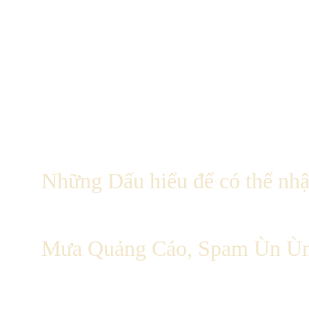
Nhóm Kéo Tài Xỉu Lừa Đảo – Dấu Hiệu Nhận Biết 
Tài khoản ngân hàng chính chủ: Đảm bảo giao dị
Số điện thoại chính chủ: Nhanh chóng nhận thô
Cá cược cùng nhà cái: Tạo sự thống nhất trong 
Tuân thủ quy định: Thực hiện đúng quy định n
Những Dấu hiểu để có thể nhận
Thế giới cá cược trực tuyến đầy rẫy cám dỗ, và việ
đảo, người chơi cần trang bị kiến thức và nhận diện
Mưa Quảng Cáo, Spam Ùn Ù
Nhận diện nhóm lừa đảo thông qua tần suất quảng cá
nhuận khổng lồ để dụ dỗ những người chơi thiếu ki
Hãy luôn cảnh giác nếu bạn liên tục bị “tấn công” b