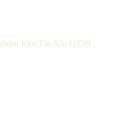
 sẻ cộng đồng, tuy nhiên một số nhóm chuyên biệt có thể áp 
u hướng Tài/Xỉu, dự đoán cửa cược tiềm năng, cùng các hướn
 Nhóm Kéo Tài Xỉu QT99
ện sau: