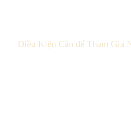
quyết định cá cược thông minh và hiệu quả hơn.
Phần lớn các diễn đàn hoạt động theo hình thức chia
Thông tin được chia sẻ thường bao gồm: phân tích x
chiến của cao thủ.
Điều Kiện Cần để Tham Gia
Tuy nhiên, để tham gia, bạn cần đáp ứng các điều ki