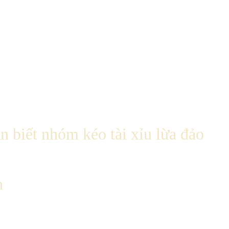
Để Tránh
ch an toàn, thuận tiện.
ng báo và liên hệ nhóm.
quá trình đặt cược.
hóm, cá cược đúng khung giờ.
 biết nhóm kéo tài xỉu lừa đảo
c tìm kiếm cộng đồng dự đoán Tài Xỉu uy tín không phải lúc 
 rõ những dấu hiệu cảnh báo dưới đây.
n
o dày đặc và tin nhắn rác tràn lan trên mạng xã hội. Các nh
nh nghiệm.
ởi những thông điệp dạng này.