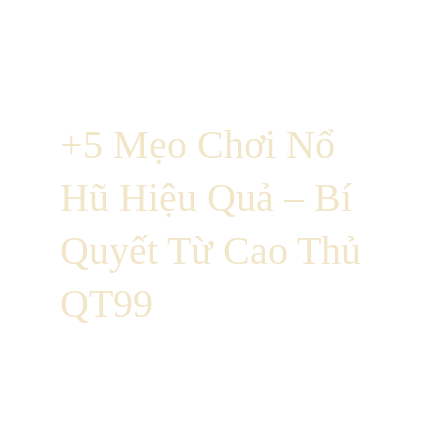
+5 Mẹo Chơi Nổ 
Hũ Hiệu Quả – Bí 
Quyết Từ Cao Thủ 
QT99
Chơi nổ hũ không chỉ là trò chơi may rủi mà 
còn đòi hỏi kỹ năng, chiến thuật và kinh 
nghiệm. Với các mẹo chơi nổ hũ QT99 chia 
sẻ dưới đây, cơ hội chiến thắng của bạn có 
thể tăng lên đáng kể. Hãy cùng khám phá và 