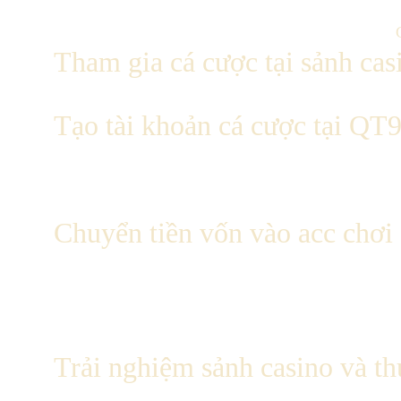
Tham gia cá cược tại sảnh ca
Nếu như anh em đang nóng lòng muốn tham gia cá cược
Tạo tài khoản cá cược tại QT
Muốn tham gia trải nghiệm cá cược tại sảnh casino Q
thông qua đường link tham khảo trên công cụ tìm kiế
đơn là bạn đã thành công tạo tài khoản mới tại nhà cá
Chuyển tiền vốn vào acc chơi
Khi đã sở hữu tài khoản cá cược, anh em hãy đăng n
hiện chính là nạp tiền vốn.
Người chơi tiến hành chuyển tiền từ ngân hàng vào t
Trải nghiệm sảnh casino và th