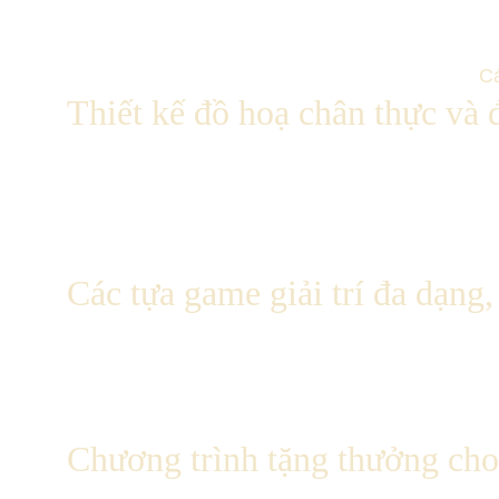
Cá
Thiết kế đồ hoạ chân thực và 
Như đã chia sẻ ở trên, khi thiết kế ra sảnh casino Q
nét truyền thống cổ điển và phong cách hiện đại.
Nhờ đó, thiết kế đồ họa tại đây được đánh giá rất c
giải trí chất lượng, giúp hội viên thư giãn và tận hưở
Các tựa game giải trí đa dạng,
Kho game hấp dẫn là yếu tố mà anh em nhất định khôn
khác nhau.
Hơn nữa, lối chơi đều vô cùng hấp dẫn, lôi cuốn và 
luật vẫn có thể chơi thử và làm quen dễ dàng.
Chương trình tặng thưởng cho
Điểm nhấn vượt trội cuối cùng mà sảnh casino QT99 