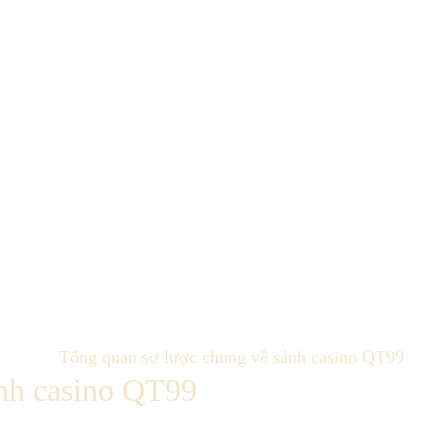
Tổng quan sơ lược chung về sảnh casino QT99
ảnh casino QT99
y đã xây dựng vô số điểm nhấn vượt trội và đem đến cho ngườ