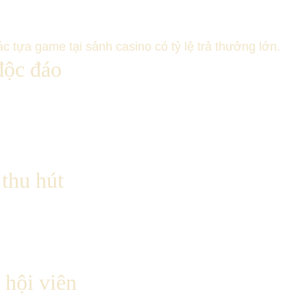
c tựa game tại sảnh casino có tỷ lệ trả thưởng lớn.
độc đáo
T99, nhà cái đã lấy cảm hứng từ các sòng bạc ngoài đời thật. 
ao, vừa chân thực, vui nhộn lại độc đáo, với hình ảnh vô cùn
ng thời gian giải trí một cách trọn vẹn.
 thu hút
g thể bỏ lỡ khi đến với sảnh casino QT99. Các trò chơi giải
được hướng dẫn chi tiết dành cho người mới. Vì vậy, bạn có t
 hội viên
sở hữu chính là những chương trình tặng thưởng dành cho hội