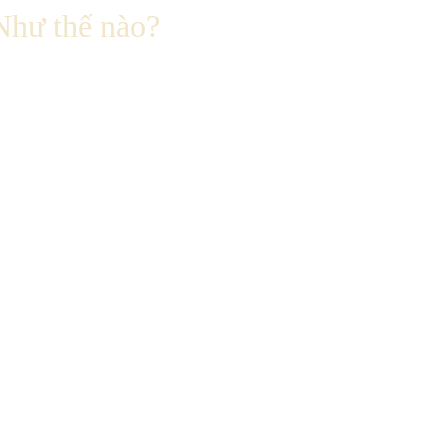
Như thế nào?
đồng đam mê, nơi quy tụ những chuyên gia hàng đầu trong lĩ
, giúp phân tích và dự đoán hiệu quả.
 bước nâng cao hiểu biết, từ đó tối ưu hóa trải nghiệm và kết