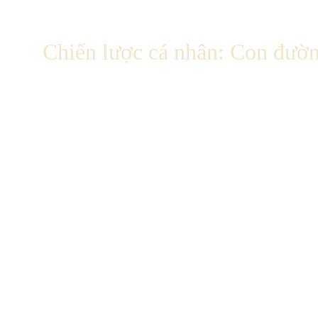
Chiến lược cá nhân: Con đườn
Thành công không đến từ sự may rủi, mà xuất ph
thể và tuân thủ nghiêm ngặt các nguyên tắc đã đặt
Hãy tránh xa các quyết định bốc đồng, cảm tính,
quán trong chiến lược sẽ giúp người chơi đạt đư
Các cao thủ soi cầu tại QT99 được xem là những 
và chia sẻ từ các cao thủ, việc tham gia lô đề t
Hãy đến với QT99 ngay hôm nay để trải nghiệm 