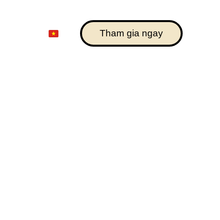
Tham gia ngay
BLOG
Gia Chốt Số
y tín như QT99. Những chuyên gia này không chỉ 