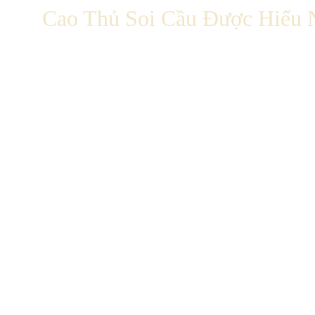
Cao Thủ Soi Cầu Được Hiểu 
Website chuyên soi cầu xổ số nổi bật như một cộng 
sắc về các con số mà còn sở hữu kinh nghiệm dày dặn
Mục tiêu cao nhất là hỗ trợ người chơi, giúp họ từng