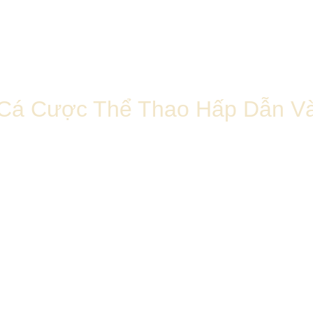
Ổ HŨ
CASINO
XỔ SỐ
THỂ THAO
TẢI APP
Cá Cược Thể Thao Hấp Dẫn Và
ộng đồng đam mê cá cược thể thao, mang đến không gian 
 vụ và sự đa dạng trong các môn chơi, nền tảng này chắ
 trong những nhà phát hành game cá cược thể thao hà
ill Mummery, SBOBET đã phát triển vượt bậc, tạo dựng 