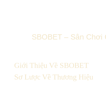
TRANG CHỦ
N
SBOBET – Sân Chơi 
SBOBET QT99
 – một cái tên quen thuộc với c
hấp dẫn. Được đánh giá cao bởi chất lượng dịch
yêu thích cá cược trực tuyến tại 
QT99
.
Giới Thiệu Về SBOBET
Sơ Lược Về Thương Hiệu
SBOBET, được thành lập vào năm 2003, là một
(Philippines) và đầu tư mạnh mẽ bởi tập đoàn B
toàn cầu.