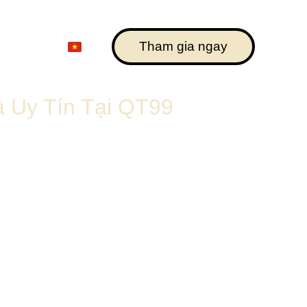
Tham gia ngay
BLOG
 Uy Tín Tại QT99
giải trí chuyên nghiệp và cơ hội nhận thưởng 
c chắn là sự lựa chọn lý tưởng cho những ai 
ng đầu hiện nay. Được cấp phép bởi PAGCOR 
niềm tin vững chắc trong cộng đồng người chơi 