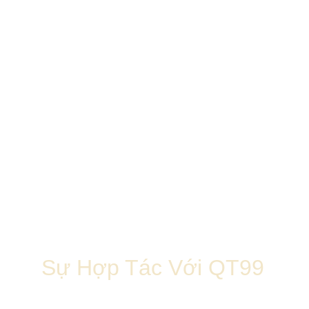
SBOBET – Sân Chơi Cá Cược Thể Thao Hấp Dẫ
Sự Hợp Tác Với QT99
SBOBET kết hợp cùng QT99 đã mở ra một không gi
thiện và hàng loạt chương trình ưu đãi giá trị.