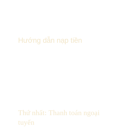
Hướng dẫn nạp tiền
Nhằm giúp quý khách gửi tiền thuận lợi và 
đơn giản hơn, chúng tôi luôn luôn điều chỉnh 
và tối ưu hóa quy trình vận hành và cung cấp 
đa dạng các hình thức gửi tiền. Chúng tôi sẽ 
tiếp tục nghiên cứu để đáp ứng nhu cầu của 
quý khách. Dưới đây là một số cách để quý 
khách có thể chuyển tiền vào tài khoản của 
mình：
Thứ nhất: Thanh toán ngoại 
tuyến
Thanh toán ngoại tuyến được thực hiện 